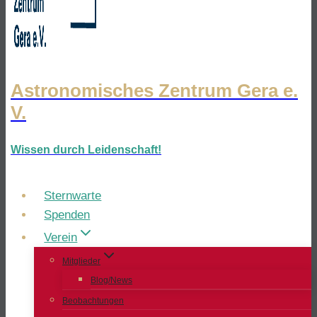
Astronomisches Zentrum Gera e.
V.
Wissen durch Leidenschaft!
Sternwarte
Spenden
Verein
Mitglieder
Blog/News
Beobachtungen