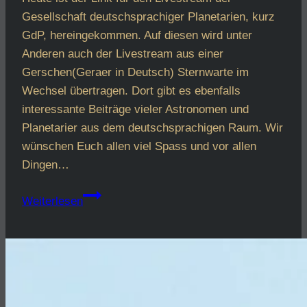
Gesellschaft deutschsprachiger Planetarien, kurz
GdP, hereingekommen. Auf diesen wird unter
Anderen auch der Livestream aus einer
Gerschen(Geraer in Deutsch) Sternwarte im
Wechsel übertragen. Dort gibt es ebenfalls
interessante Beiträge vieler Astronomen und
Planetarier aus dem deutschsprachigen Raum. Wir
wünschen Euch allen viel Spass und vor allen
Dingen…
Live
Weiterlesen
Stream
der
GdP