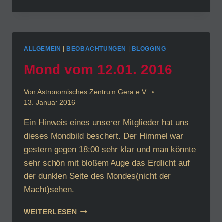
ENTDECKT,
DASS
EINER
DER
STERNE
ALLGEMEIN
|
BEOBACHTUNGEN
|
BLOGGING
IM
ORION-
Mond vom 12.01. 2016
TRAPEZ
EIN
Von
Astronomisches Zentrum Gera e.V.
DOPPELSTERN
13. Januar 2016
IST
Ein Hinweis eines unserer Mitglieder hat uns
dieses Mondbild beschert. Der Himmel war
gestern gegen 18:00 sehr klar und man könnte
sehr schön mit bloßem Auge das Erdlicht auf
der dunklen Seite des Mondes(nicht der
Macht)sehen.
MOND
WEITERLESEN
VOM