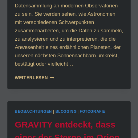
Datensammlung an modernen Observatorien
zu sein. Sie werden sehen, wie Astronomen
mit verschiedenen Schwerpunkten
zusammenarbeiten, um die Daten zu sammeln,
zu analysieren und zu interpretieren, die die
Anwesenheit eines erdähnlichen Planeten, der
unseren nächsten Sonnennachbarn umkreist,
bestätigt oder vielleicht…
FOLGT
WEITERLESEN
LIVE
EINER
PLANETENJAGD!
“PALE
RED
BEOBACHTUNGEN
|
BLOGGING
|
FOTOGRAFIE
DOT”-
KAMPAGNE
GRAVITY entdeckt, dass
GESTARTET
einer der Sterne im Orion-