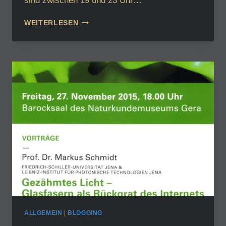
sind zwischen 19 und 23 Uhr…
ANMELDUNG
WEITERLESEN
BEIM
ASTRONOMIETAG
2016
ALLGEMEIN
|
BLOGGING