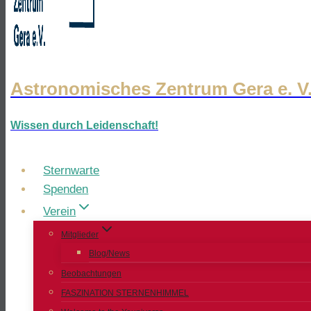
Astronomisches Zentrum Gera e. V
Wissen durch Leidenschaft!
Sternwarte
Spenden
Verein
Mitglieder
Blog/News
Beobachtungen
FASZINATION STERNENHIMMEL