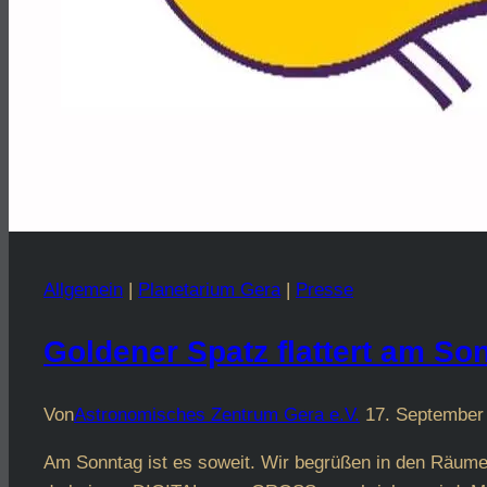
Allgemein
|
Planetarium Gera
|
Presse
Goldener Spatz flattert am So
Von
Astronomisches Zentrum Gera e.V.
17. September
Am Sonntag ist es soweit. Wir begrüßen in den Räumen 