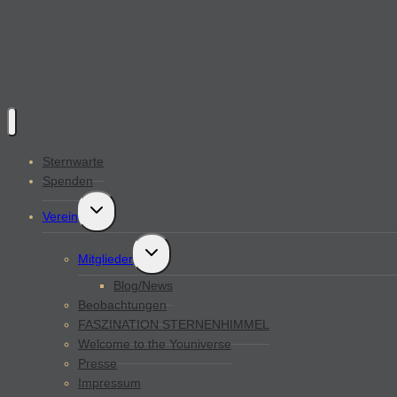
Sternwarte
Spenden
Untermenü
Verein
öffnen
Untermenü
Mitglieder
öffnen
Blog/News
Beobachtungen
FASZINATION STERNENHIMMEL
Welcome to the Youniverse
Presse
Impressum