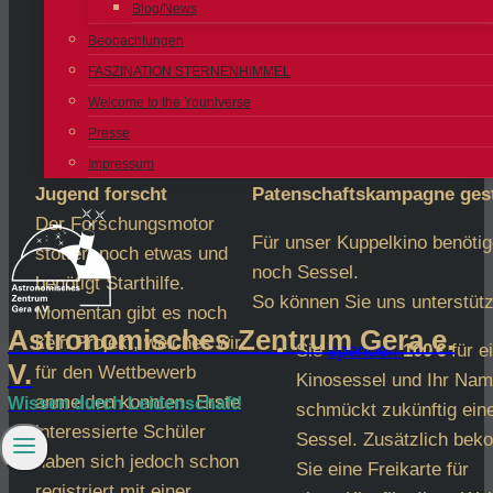
Blog/News
Beobachtungen
FASZINATION STERNENHIMMEL
Welcome to the Youniverse
Presse
Impressum
Jugend forscht
Patenschaftskampagne gest
Der Forschungsmotor
Für unser Kuppelkino benötig
stottert noch etwas und
noch Sessel.
benötigt Starthilfe.
So können Sie uns unterstüt
Momentan gibt es noch
Astronomisches Zentrum Gera e.
kein Projekt, welches wir
Sie
spenden
100 €
für e
V.
für den Wettbewerb
Kinosessel und Ihr Na
anmelden konnten. Erste
Wissen durch Leidenschaft!
schmückt zukünftig ein
interessierte Schüler
Sessel. Zusätzlich be
haben sich jedoch schon
Sie eine Freikarte für
registriert mit einer