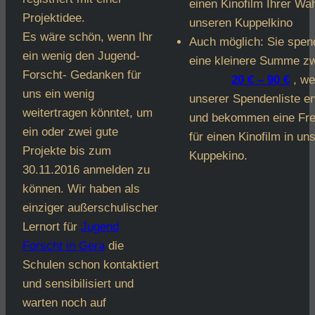
einen Kinofilm Ihrer Wah
Projektidee.
unseren Kuppelkino
Es wäre schön, wenn Ihr
Auch möglich: Sie spen
ein wenig den Jugend-
eine kleinere Summe z
Forscht- Gedanken für
20 € – 90 €
, we
uns ein wenig
unserer Spendenliste e
weitertragen könntet, um
und bekommen eine Fre
ein oder zwei gute
für einen Kinofilm in un
Projekte bis zum
Kuppekino.
30.11.2016 anmelden zu
können. Wir haben als
einziger außerschulischer
Lernort für
Jugend
Forscht in Gera
die
Schulen schon kontaktiert
und sensibilisiert und
warten noch auf