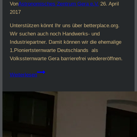
Von
Astronomisches Zentrum Gera e.V.
26. April
2017
Unterstützen könnt Ihr uns über betterplace.org.
Wir suchen auch noch Handwerks- und
Industriepartner. Damit können wir die ehemalige
1.Pioniertsternwarte Deutschlands als
Volkssternwarte Gera barrierefrei wiedereröffnen.
Das
Weiterlesen
wär
doch
etwas
–
Volkssternwarte
energieautark