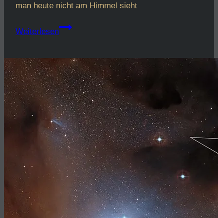
man heute nicht am Himmel sieht
Wir
Weiterlesen
haben
das
Wetter
trotzdem
überlistet.