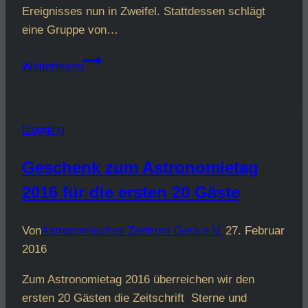
Ereignisses nun in Zweifel. Stattdessen schlägt
eine Gruppe von…
Rotierendes
Weiterlesen
Schwarzes
Loch,
das
blogging
Stern
verschluckt,
Geschenk zum Astronomietag
könnte
2016 für die ersten 20 Gäste
sehr
helles
Aufleuchten
Von
Astronomisches Zentrum Gera e.V.
27. Februar
erklären
2016
Zum Astronomietag 2016 überreichen wir den
ersten 20 Gästen die Zeitschrift Sterne und