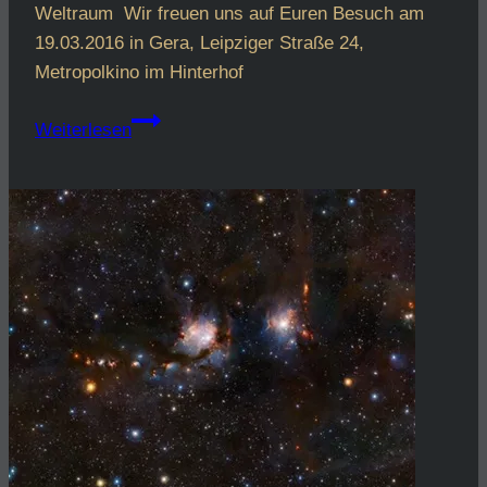
Weltraum Wir freuen uns auf Euren Besuch am
19.03.2016 in Gera, Leipziger Straße 24,
Metropolkino im Hinterhof
Geschenk
Weiterlesen
zum
Astronomietag
2016
für
die
ersten
20
Gäste