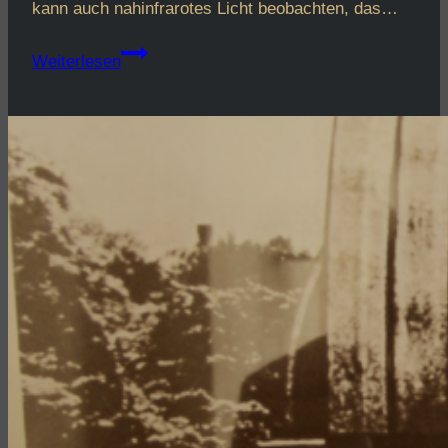
kann auch nahinfrarotes Licht beobachten, das…
VISTA
Weiterlesen
bringt
hinter
Staub
versteckte
Sterne
zum
Vorschein