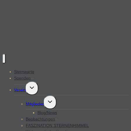
Sternwarte
Spenden
Untermenü
Verein
öffnen
Untermenü
Mitglieder
öffnen
Blog/News
Beobachtungen
FASZINATION STERNENHIMMEL