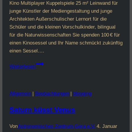
Kino Multiplayer Kuppelspiele 25 m² Leinwand für
junge Künstler der Mediengestaltung und junge
Architekten Außerschulischer Lernort für die
Schüler und die kleinen Vorschulkinder, bilingual
für die Naturwissenschaften Sie spenden 100 € für
einen Kinosessel und Ihr Name schmückt zukünftig
einen Sessel….
Noch
Weiterlesen
18
Sessel
warten
Allgemein
|
Beobachtungen
|
blogging
auf
einen
Saturn küsst Venus
Paten
Von
Astronomisches Zentrum Gera e.V.
4. Januar