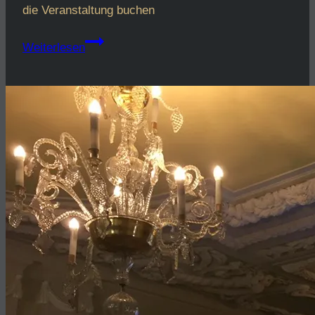
die Veranstaltung buchen
Heute
Weiterlesen
im
Planetarium
das
Geheimnis
der
dunklen
Materie
erforschen.