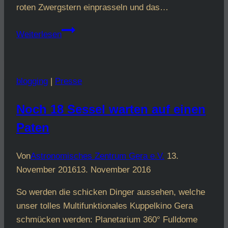
roten Zwergstern einprasseln und das…
Weißer
Weiterlesen
Zwerg
heizt
rotem
blogging
|
Presse
Zwergstern
mit
Noch 18 Sessel warten auf einen
mysteriöser
Paten
Strahlung
mächtig
ein
Von
Astronomisches Zentrum Gera e.V.
13.
November 2016
13. November 2016
So werden die schicken Dinger aussehen, welche
unser tolles Multifunktionales Kuppelkino Gera
schmücken werden: Planetarium 360° Fulldome