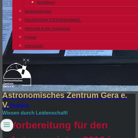
Blog/News
Beobachtungen
FASZINATION STERNENHIMMEL
Welcome to the Youniverse
Presse
Impressum
Astronomisches Zentrum Gera e.
V.
blogging
Wissen durch Leidenschaft!
Vorbereitung für den