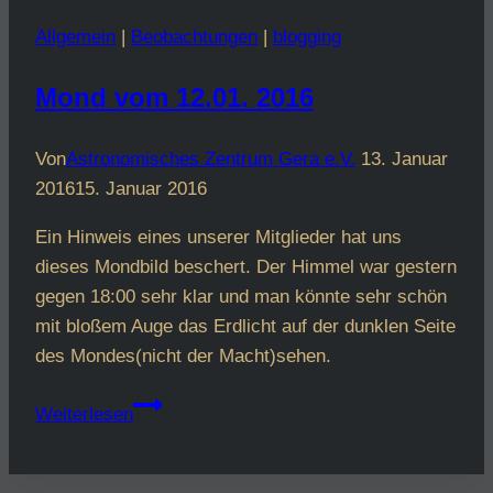
Lummer-
Allgemein
|
Beobachtungen
|
blogging
Kolloquium
Mond vom 12.01. 2016
Von
Astronomisches Zentrum Gera e.V.
13. Januar
2016
15. Januar 2016
Ein Hinweis eines unserer Mitglieder hat uns
dieses Mondbild beschert. Der Himmel war gestern
gegen 18:00 sehr klar und man könnte sehr schön
mit bloßem Auge das Erdlicht auf der dunklen Seite
des Mondes(nicht der Macht)sehen.
Mond
Weiterlesen
vom
12.01.
2016