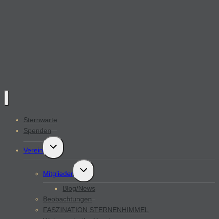
Sternwarte
Spenden
Untermenü
Verein
öffnen
Untermenü
Mitglieder
öffnen
Blog/News
Beobachtungen
FASZINATION STERNENHIMMEL